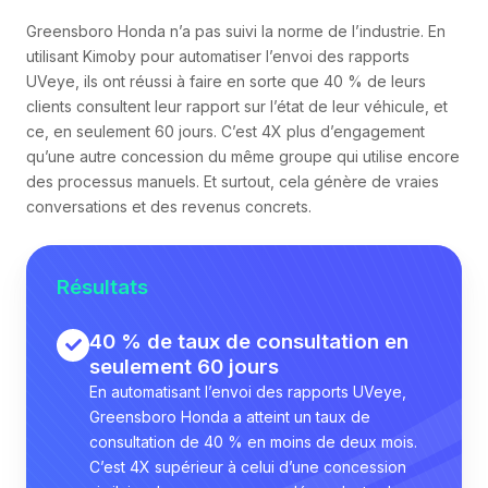
Greensboro Honda n’a pas suivi la norme de l’industrie. En
utilisant Kimoby pour automatiser l’envoi des rapports
UVeye, ils ont réussi à faire en sorte que 40 % de leurs
clients consultent leur rapport sur l’état de leur véhicule, et
ce, en seulement 60 jours. C’est 4X plus d’engagement
qu’une autre concession du même groupe qui utilise encore
des processus manuels. Et surtout, cela génère de vraies
conversations et des revenus concrets.
Résultats
40 % de taux de consultation en
seulement 60 jours
En automatisant l’envoi des rapports UVeye,
Greensboro Honda a atteint un taux de
consultation de 40 % en moins de deux mois.
C’est 4X supérieur à celui d’une concession