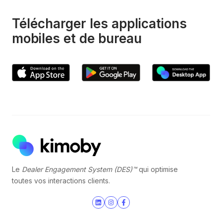
Télécharger les applications
mobiles et de bureau
Le
Dealer Engagement System (DES)™
qui optimise
toutes vos interactions clients.
Join
Browse
us
our