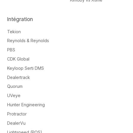
Intégration
Tekion
Reynolds & Reynolds
PBS
CDK Global
Keyloop Serti DMS
Dealertrack
Quorum
UVeye
Hunter Engineering
Protractor
DealerVu
Lightspeed (POS)