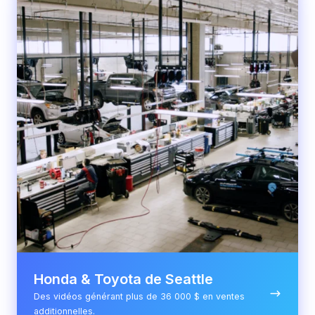
Toyota
de
Seattle
Honda & Toyota de Seattle
Des vidéos générant plus de 36 000 $ en ventes
additionnelles.