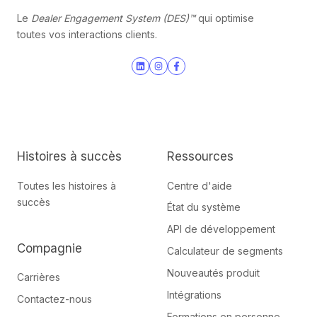
Le
Dealer Engagement System (DES)™
qui optimise
toutes vos interactions clients.
Join
Browse
us
our
on
GitHub
Slack
projects
Histoires à succès
Ressources
Toutes les histoires à
Centre d'aide
succès
État du système
API de développement
Compagnie
Calculateur de segments
Nouveautés produit
Carrières
Intégrations
Contactez-nous
Formations en personne