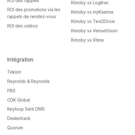
ROI des rappels
Kimoby vs Logitrac
ROI des promotions via les
Kimoby vs myKaarma
rappels de rendez-vous
Kimoby vs Text2Drive
ROI des vidéos
Kimoby vs VenueVision
Kimoby vs Xtime
Intégration
Tekion
Reynolds & Reynolds
PBS
CDK Global
Keyloop Serti DMS
Dealertrack
Quorum