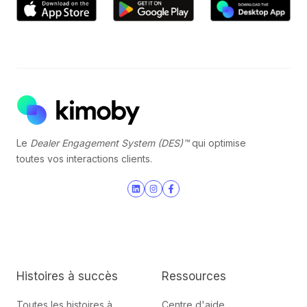
Le
Dealer Engagement System (DES)™
qui optimise
toutes vos interactions clients.
Join
Browse
us
our
on
GitHub
Slack
projects
Histoires à succès
Ressources
Toutes les histoires à
Centre d'aide