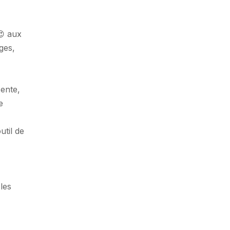
😍 aux
ges,
cente,
e
util de
les