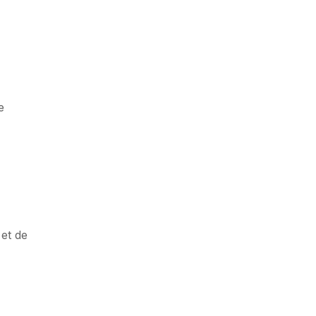
e
 et de