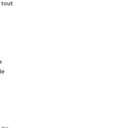
 tout
e
de
 des