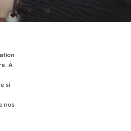
ation
re. À
e si
e nos