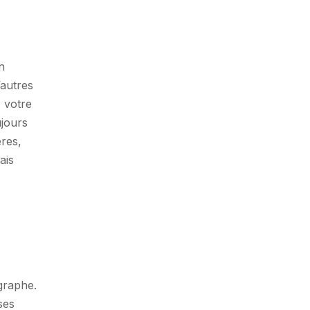
n
’autres
 votre
ujours
res,
ais
ographe.
ses