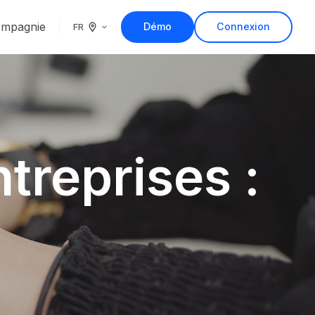
mpagnie
Démo
Connexion
FR
treprises :