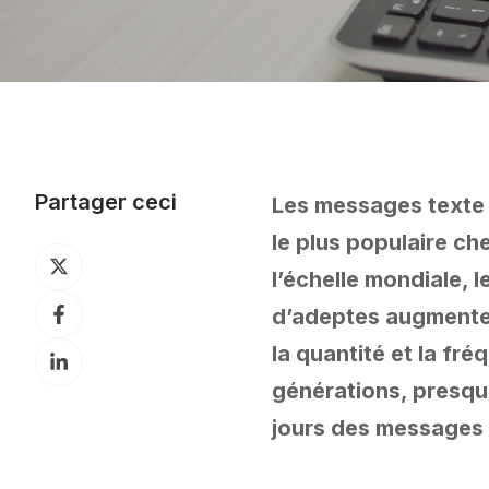
Partager ceci
Les messages texte 
le plus populaire ch
Partager
l’échelle mondiale,
sur
Partager
d’adeptes augmenten
X
sur
la quantité et la fr
Partager
Facebook
sur
générations, presqu
LinkedIn
jours des messages 