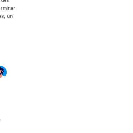
erminer
es, un
r